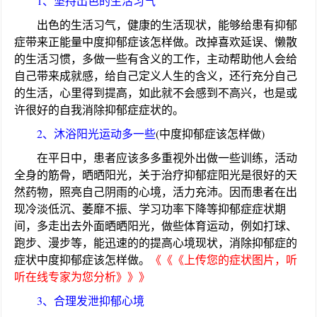
1、坚持出色的生活习气
出色的生活习气，健康的生活现状，能够给患有抑郁
症带来正能量中度抑郁症该怎样做。改掉喜欢延误、懒散
的生活习惯，多做一些有含义的工作，主动帮助他人会给
自己带来成就感，给自己定义人生的含义，还行充分自己
的生活，心里得到提高，如此就不会感到不高兴，也是或
许很好的自我消除抑郁症症状的。
2、沐浴阳光运动多一些
(中度抑郁症该怎样做)
在平日中，患者应该多多重视外出做一些训练，活动
全身的筋骨，晒晒阳光，关于治疗抑郁症阳光是很好的天
然药物，照亮自己阴雨的心境，活力充沛。因而患者在出
现冷淡低沉、萎靡不振、学习功率下降等抑郁症症状期
间，多走出去外面晒晒阳光，做些体育运动，例如打球、
跑步、漫步等，能迅速的的提高心境现状，消除抑郁症的
症状中度抑郁症该怎样做。
《《《上传您的症状图片，听
听在线专家为您分析》》》
3、合理发泄抑郁心境