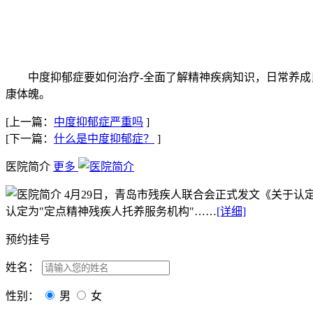
中度抑郁症要如何治疗-全面了解精神疾病知识，日常养成良
康体魄。
[上一篇：
中度抑郁症严重吗
]
[下一篇：
什么是中度抑郁症？
]
医院简介
更多
4月29日，青岛市残疾人联合会正式发文《关于认
认定为"定点精神残疾人托养服务机构"……
[详细]
预约挂号
姓名：
性别：
男
女