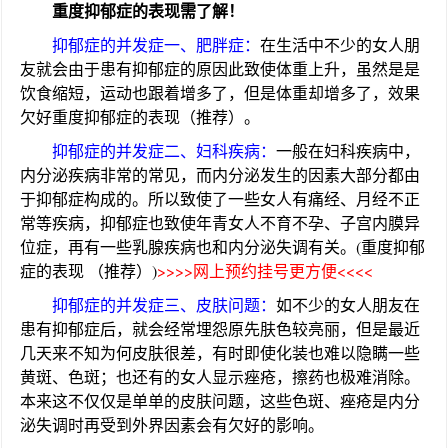
重度抑郁症的表现需了解！
抑郁症的并发症一、肥胖症：
在生活中不少的女人朋
友就会由于患有抑郁症的原因此致使体重上升，虽然是是
饮食缩短，运动也跟着增多了，但是体重却增多了，效果
欠好重度抑郁症的表现（推荐）。
抑郁症的并发症二、妇科疾病：
一般在妇科疾病中，
内分泌疾病非常的常见，而内分泌发生的因素大部分都由
于抑郁症构成的。所以致使了一些女人有痛经、月经不正
常等疾病，抑郁症也致使年青女人不育不孕、子宫内膜异
位症，再有一些乳腺疾病也和内分泌失调有关。(重度抑郁
症的表现 （推荐）)
>>>>网上预约挂号更方便<<<<
抑郁症的并发症三、皮肤问题：
如不少的女人朋友在
患有抑郁症后，就会经常埋怨原先肤色较亮丽，但是最近
几天来不知为何皮肤很差，有时即使化装也难以隐瞒一些
黄斑、色斑；也还有的女人显示痤疮，擦药也极难消除。
本来这不仅仅是单单的皮肤问题，这些色斑、痤疮是内分
泌失调时再受到外界因素会有欠好的影响。