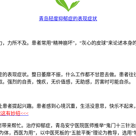
青岛轻度抑郁症的表现症状
力所不及。患者常用“精神崩坏”，“灰心的皮球”来论述本身
的表现症状。整日萎靡不振，什么工作都不甘愿去做。患者往往
取。强烈的自责，愧疚，无价值感，无助感，厉害时可能自杀。
患者提起兴趣。患者感到心境沉重，生活没意思，快乐不起来，
这有妙招<<<
带来帮忙。治疗抑郁症，青岛安宁医院医师推举“鬼门十三针治
为体，西医为用”，以中医死板的“五脏平衡”理论为教导，选用“