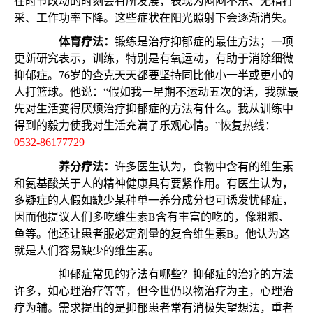
在时节改动的时刻会有所发展，表现为闷闷不乐、无精打
采、工作功率下降。这些症状在阳光照射下会逐渐消失。
体育疗法：
锻练是治疗抑郁症的最佳方法；一项
更新研究表示，训练，特别是有氧运动，有助于消除细微
抑郁症。76岁的查克天天都要坚持同比他小一半或更小的
人打篮球。他说：“假如我一星期不运动五次的话，我就最
先对生活变得厌烦治疗抑郁症的方法有什么。我从训练中
得到的毅力使我对生活充满了乐观心情。”恢复热线：
0532-86177729
养分疗法：
许多医生认为，食物中含有的维生素
和氨基酸关于人的精神健康具有要紧作用。有医生认为，
多疑症的人假如缺少某种单一养分成分也可诱发忧郁症，
因而他提议人们多吃维生素B含有丰富的吃的，像粗粮、
鱼等。他还让患者服必定剂量的复合维生素B。他认为这
就是人们容易缺少的维生素。
抑郁症常见的疗法有哪些？抑郁症的治疗的方法
许多，如心理治疗等等，但今世仍以物治疗为主，心理治
疗为辅。需求提出的是抑郁患者常有消极失望想法，重者