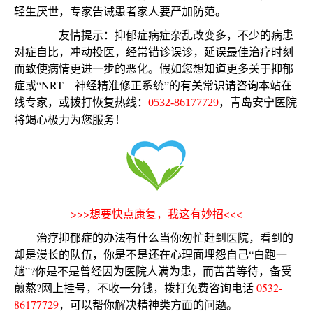
轻生厌世，专家告诫患者家人要严加防范。
友情提示：抑郁症病症杂乱改变多，不少的病患
对症自比，冲动投医，经常错诊误诊，延误最佳治疗时刻
而致使病情更进一步的恶化。假如您想知道更多关于抑郁
症或“NRT—神经精准修正系统”的有关常识请咨询本站在
线专家，或拨打恢复热线：
，青岛安宁医院
0532-86177729
将竭心极力为您服务！
>>>想要快点康复，我这有妙招<<<
治疗抑郁症的办法有什么当你匆忙赶到医院，看到的
却是漫长的队伍，你是不是还在心理面埋怨自己“白跑一
趟”?你是不是曾经因为医院人满为患，而苦苦等待，备受
煎熬?网上挂号，不收一分钱，拨打免费咨询电话
0532-
86177729
，可以帮你解决精神类方面的问题。