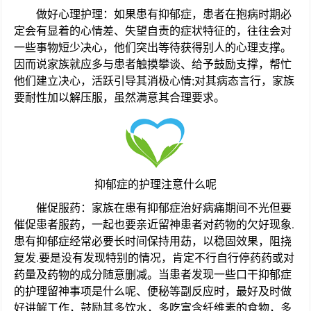
做好心理护理：如果患有抑郁症，患者在抱病时期必
定会有显着的心情差、失望自责的症状特征的，往往会对
一些事物短少决心，他们突出等待获得别人的心理支撑。
因而说家族就应多与患者触摸攀谈、给予鼓励支撑，帮忙
他们建立决心，活跃引导其消极心情;对其病态言行，家族
要耐性加以解压服，虽然满意其合理要求。
抑郁症的护理注意什么呢
催促服药：家族在患有抑郁症治好病痛期间不光但要
催促患者服药，一起也要亲近留神患者对药物的欠好现象.
患有抑郁症经常必要长时间保持用苭，以稳固效果，阻挠
复发.要是没有发现特别的情况，肯定不行自行停药药或对
药量及药物的成分随意删减。当患者发现一些口干抑郁症
的护理留神事项是什么呢、便秘等副反应时，最好及时做
好讲解工作，鼓励其多饮水，多吃富含纤维素的食物，多