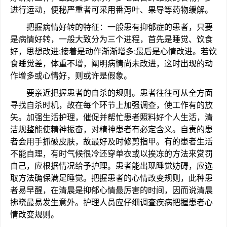
进行运动，便秘严重者可采用番泻叶、果导等药物缓解。
把握病情好转的特征：一般患有抑郁症的患者，只要
是病情好转，一般大致分为三个进程，首先是睡觉、饮食
好，思想改进;接着是动作渐渐增多;最后是心情改进。若饮
食睡觉差，体重不增，阐明病情尚未改进，这时出现的动
作增多或心情好，则或许是假象。
要亲近把握患者的自杀的规则。患者往往可从全方面
寻找自杀时机，故在每个环节上加强调查，使工作有的放
矢。加强生活护理，催促并帮忙患者照料好个人生活，清
洁规整能使精神振奋，对精神患者有必定含义。自责的患
者会用手抓破皮肤，故最好及时修剪指甲。有的患者生活
不能自理，有时气候很冷还穿单衣或以挨冻的方法来赏罚
自己，应根据情况给予护理。患者能出现睡觉妨碍，应选
取方法确保满足睡觉。把握患者的心情改变规则，此种患
者易早醒，在清晨是抑郁心情最厉害的时间，因而说清晨
拂晓最易发生意外。护理人员应仔细调查疾病把握患者心
情改变规则。