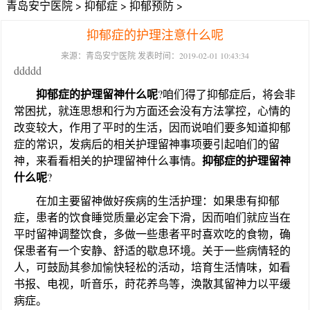
青岛安宁医院
>
抑郁症
>
抑郁预防
>
抑郁症的护理注意什么呢
来源：青岛安宁医院 发表时间：2019-02-01 10:43:34
ddddd
抑郁症的护理留神什么呢
?咱们得了抑郁症后，将会非
常困扰，就连思想和行为方面还会没有方法掌控，心情的
改变较大，作用了平时的生活，因而说咱们要多知道抑郁
症的常识，发病后的相关护理留神事项要引起咱们的留
抑郁症的护理留神
神，来看看相关的护理留神什么事情。
什么呢
?
在加主要留神做好疾病的生活护理：如果患有抑郁
症，患者的饮食睡觉质量必定会下滑，因而咱们就应当在
平时留神调整饮食，多做一些患者平时喜欢吃的食物，确
保患者有一个安静、舒适的歇息环境。关于一些病情轻的
人，可鼓励其参加愉快轻松的活动，培育生活情味，如看
书报、电视，听音乐，莳花养鸟等，涣散其留神力以平缓
病症。