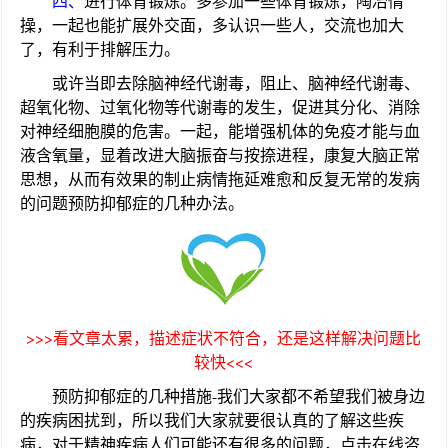
四、
进行体育锻炼。多参加一些体育锻炼，陶冶情
操，一起也能扩展外交面，多认识一些人，交流也加大
了，有利于排解压力。
或许当即去除脑神经代谢毒，阻止、脑神经代谢毒、
超氧化物、过氧化物等代谢毒的发生，促进其分化、消除
对神经细胞膜的危害。一起，能增强机体的免疫才能与血
液含氧量，显着改进大脑振奋与按捺进程，康复大脑正常
思想，从而有效果的制止病情拖延难愈和反复无常的发病
的问题预防抑郁症的几种办法。
>>>看文章太累，描述症状不符合，还是这样解决问题比
较快<<<
预防抑郁症的几种措施-我们大家都不希望我们被身边
的疾病困扰到，所以我们大家就要很认真的了解这些疾
病，对于精神疾病人们可能还有很多的问题，点击在线咨