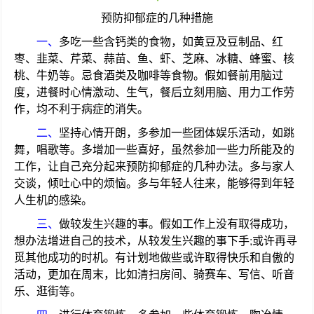
预防抑郁症的几种措施
一、
多吃一些含钙类的食物，如黄豆及豆制品、红
枣、韭菜、芹菜、蒜苗、鱼、虾、芝麻、冰糖、蜂蜜、核
桃、牛奶等。忌食酒类及咖啡等食物。假如餐前用脑过
度，进餐时心情激动、生气，餐后立刻用脑、用力工作劳
作，均不利于病症的消失。
二、
坚持心情开朗，多参加一些团体娱乐活动，如跳
舞，唱歌等。多增加一些喜好，虽然参加一些力所能及的
工作，让自己充分起来预防抑郁症的几种办法。多与家人
交谈，倾吐心中的烦恼。多与年轻人往来，能够得到年轻
人生机的感染。
三、
做较发生兴趣的事。假如工作上没有取得成功，
想办法增进自己的技术，从较发生兴趣的事下手;或许再寻
觅其他成功的时机。有计划地做些或许取得快乐和自傲的
活动，更加在周末，比如清扫房间、骑赛车、写信、听音
乐、逛街等。