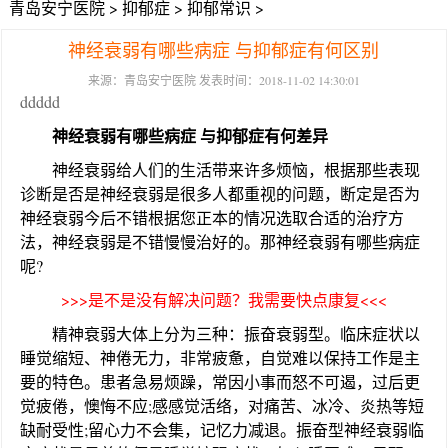
青岛安宁医院
>
抑郁症
>
抑郁常识
>
神经衰弱有哪些病症 与抑郁症有何区别
来源：青岛安宁医院 发表时间：2018-11-02 14:30:01
ddddd
神经衰弱有哪些病症 与抑郁症有何差异
神经衰弱给人们的生活带来许多烦恼，根据那些表现
诊断是否是神经衰弱是很多人都重视的问题，断定是否为
神经衰弱今后不错根据您正本的情况选取合适的治疗方
法，神经衰弱是不错慢慢治好的。那神经衰弱有哪些病症
呢?
>>>是不是没有解决问题？我需要快点康复<<<
精神衰弱大体上分为三种：振奋衰弱型。临床症状以
睡觉缩短、神倦无力，非常疲惫，自觉难以保持工作是主
要的特色。患者急易烦躁，常因小事而怒不可遏，过后更
觉疲倦，懊悔不应;感感觉活络，对痛苦、冰冷、炎热等短
缺耐受性;留心力不会集，记忆力减退。振奋型神经衰弱临