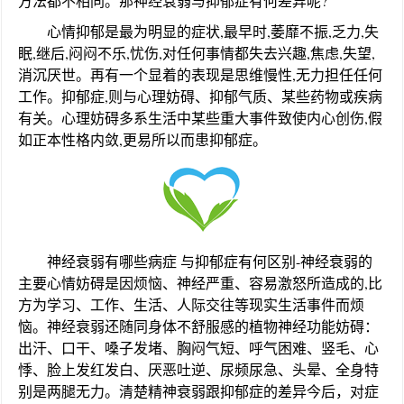
方法都不相同。那神经衰弱与抑郁症有何差异呢?
心情抑郁是最为明显的症状,最早时,萎靡不振,乏力,失
眠,继后,闷闷不乐,忧伤,对任何事情都失去兴趣,焦虑,失望,
消沉厌世。再有一个显着的表现是思维慢性,无力担任任何
工作。抑郁症,则与心理妨碍、抑郁气质、某些药物或疾病
有关。心理妨碍多系生活中某些重大事件致使内心创伤,假
如正本性格内敛,更易所以而患抑郁症。
神经衰弱有哪些病症 与抑郁症有何区别-神经衰弱的
主要心情妨碍是因烦恼、神经严重、容易激怒所造成的,比
方为学习、工作、生活、人际交往等现实生活事件而烦
恼。神经衰弱还随同身体不舒服感的植物神经功能妨碍：
出汗、口干、嗓子发堵、胸闷气短、呼气困难、竖毛、心
悸、脸上发红发白、厌恶吐逆、尿频尿急、头晕、全身特
别是两腿无力。清楚精神衰弱跟抑郁症的差异今后，对症