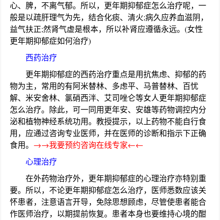
心、脾，不离气郁。所以，更年期抑郁症怎么治疗呢，一
般是以疏肝理气为先，结合化痰、清火;病久应养血滋阴，
益气扶正;然肾气虚是根本，所以补肾应遵循永远。(女性
更年期抑郁症如何治疗)
西药治疗
更年期抑郁症的西药治疗重点是用抗焦虑、抑郁的药
物为主，常用的有阿米替林、多虑平、马普替林、百忧
解、米安舍林、氯硝西泮、艾司唑仑等女人更年期抑郁症
怎么治疗。除此，可一同用更年安、安雄等药物调控内分
泌和植物神经系统功用。教授提示，以上药物不能自行食
用，应通过咨询专业医师，并在医师的诊断和指示下正确
食用。
→→我要预约咨询在线专家←←
心理治疗
在外药物治疗外，更年期抑郁症的心理治疗亦特别重
要。所以，不论更年期抑郁症怎么治疗，医师悉数应该关
怀患者，注意语言开导，免除思想顾虑，尽管使患者能合
作医师治疗，以期提前恢复。患者本身也要维持心境的酣